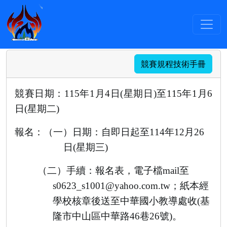
最新消息
:::
基隆市115年度中小學聯合
運動會射箭項目暨全國中等學校運動會射箭
選拔賽技術手冊
競賽規程技術手冊
競賽日期：
115
年
1
月
4
日
(
星期日
)
至
115
年
1
月6
日
(
星期二
)
報名：
（一）日期：自即日起至
114
年
12
月
26
日
(
星期三
)
（二）手續：報名表
，
電子檔
mail
至
s0623_s1001
@yahoo.com.tw
；
紙本經
學校核章後送至中華國小教導處收
(
基
隆市中山區中華
路46巷
26
號
)
。