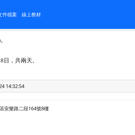
5年中小學聯合運動會拳擊項目技術手
文件檔案
線上教材
)
。
28
日，共兩天。
24 14:32:54
]安樂區安樂路二段164號8樓