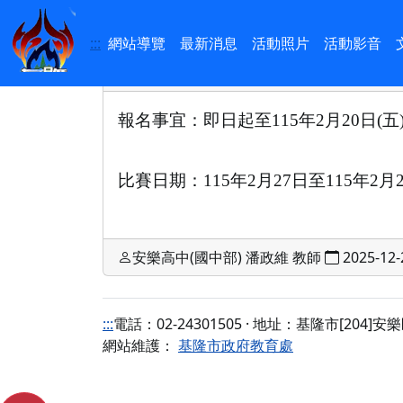
最新消息
:::
基隆市11
:::
網站導覽
最新消息
活動照片
活動影音
報名事宜：
即日起至
115
年
2
月
20
日
(
五
比賽日期：
115
年
2
月
27
日至
115
年
2
月
安樂高中(國中部) 潘政維 教師
2025-12-
:::
電話：02-24301505 · 地址：基隆市[204
網站維護：
基隆市政府教育處