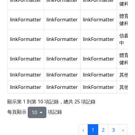
linkFormatter
linkFormatter
linkFormatter
健科
體育保
linkFormatter
linkFormatter
linkFormatter
健科
信義國
linkFormatter
linkFormatter
linkFormatter
中
體育保
linkFormatter
linkFormatter
linkFormatter
健科
linkFormatter
linkFormatter
linkFormatter
其他
linkFormatter
linkFormatter
linkFormatter
其他
顯示第 1 到第 10 項記錄，總共 25 項記錄
每頁顯示
項記錄
10
‹
1
2
3
›