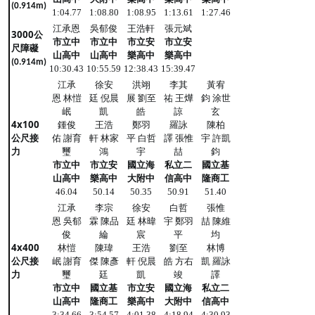
(0.914m)
1:04.77
1:08.80
1:08.95
1:13.61
1:27.46
江承恩
吳郁俊
王浩軒
張元斌
3000公
市立中
市立中
市立安
市立安
尺障礙
山高中
山高中
樂高中
樂高中
(0.914m)
10:30.43
10:55.59
12:38.43
15:39.47
江承
徐安
洪翊
李其
黃宥
恩 林愷
廷 倪晨
展 劉至
祐 王燁
鈞 涂世
岷
凱
皓
諒
玄
4x100
鍾俊
王浩
鄭羽
羅詠
陳柏
公尺接
佑 謝育
軒 林家
平 白哲
譯 張惟
宇 許凱
力
璽
鴻
宇
喆
鈞
市立中
市立安
國立海
私立二
國立基
山高中
樂高中
大附中
信高中
隆商工
46.04
50.14
50.35
50.91
51.40
江承
李宗
徐安
白哲
張惟
恩 吳郁
霖 陳品
廷 林暐
宇 鄭羽
喆 陳維
俊
綸
宸
平
均
4x400
林愷
陳瑋
王浩
劉至
林博
公尺接
岷 謝育
傑 陳彥
軒 倪晨
皓 方右
凱 羅詠
力
璽
廷
凱
竣
譯
市立中
國立基
市立安
國立海
私立二
山高中
隆商工
樂高中
大附中
信高中
3:34.66
3:54.57
4:01.38
4:18.94
4:30.93