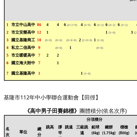
1
市立中山高中
86
4
4
6
4
6
6
6
(4+2+0)
(4+0)
(4+2)
(4+2)
(4+2)
2
市立安樂高中
12
1
1
3
(1+0)
(2
3
國立基隆商工
10
2
1
(0+0)
(0+0)
(0+0+0)
(2+0+0)
(1+0)
4
私立二信高中
9
1
(0+0)
(0+0)
5
市立暖暖高中
7
2
2
6
國立海大附中
7
1
7
國立基隆高中
1
1
(1+0)
基隆市112年中小學聯合運動會【田徑】
《高中男子田賽錦標》
團體積分(依名次序)
分項積分
跳高
撐
跳遠
三級跳
鉛球
鐵餅
標槍
名
總
單位
竿
遠
(6kg)
(1.75kg)
(800g)
(
次
分