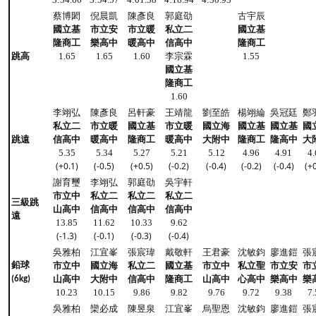
蔡博閎
倪晨凱
陳彥良
郭庭劭
古宇辰
國立基
市立安
市立暖
私立二
國立基
隆商工
樂高中
暖高中
信高中
隆商工
跳高
李宗霖
1.65
1.65
1.60
1.55
國立基
隆商工
1.60
李翊弘
陳彥良
呂軒豪
王靖龍
劉至皓
楊翊綸
吳冠廷
鄭
私立二
市立暖
國立基
市立暖
國立海
國立基
國立基
國
跳遠
信高中
暖高中
隆商工
暖高中
大附中
隆商工
隆高中
大
5.35
5.34
5.27
5.21
5.12
4.96
4.91
4.
(+0.1)
(-0.5)
(+0.5)
(-0.2)
(-0.4)
(-0.2)
(-0.4)
(+0
謝育璽
李翊弘
郭庭劭
吳宇軒
市立中
私立二
私立二
私立二
三級跳
山高中
信高中
信高中
信高中
遠
13.85
11.62
10.33
9.62
(-1.3)
(-0.1)
(-0.3)
(-0.4)
吳雅柏
江宜峯
張宸瑋
戴敬軒
王君豪
沈敏鈞
廖進鎧
張
鉛球
市立中
國立海
私立二
國立基
市立中
私立聖
市立安
市
山高中
大附中
信高中
隆商工
山高中
心高中
樂高中
樂
(6kg)
10.23
10.15
9.86
9.82
9.76
9.72
9.38
7.
吳雅柏
欒必成
陳昱泉
江宜峯
烏聖恩
沈敏鈞
廖進鎧
張