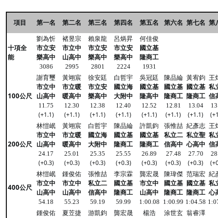
項目
第一名
第二名
第三名
第四名
第五名
第六名
第七名
第
劉為忻
褚昱宗
賴泉龍
呂炳昇
何佳俊
十項全
市立安
市立中
市立安
市立安
國立基
能
樂高中
山高中
樂高中
樂高中
隆商工
3086
2995
2801
2224
1931
謝育璽
黃翊宸
徐安廷
白哲宇
吳冠廷
陳品綸
黃宥鈞
王
市立中
市立暖
市立安
國立海
國立基
國立基
國立基
私
100公尺
山高中
暖高中
樂高中
大附中
隆高中
隆商工
隆商工
信
11.75
12.30
12.38
12.40
12.52
12.81
13.04
13
(+1.1)
(+1.1)
(+1.1)
(+1.1)
(+1.1)
(+1.1)
(+1.1)
(+1
林愷岷
黃翊宸
白哲宇
陳品綸
許凱鈞
張惟喆
紀彥志
王
市立中
市立暖
國立海
國立基
國立基
私立二
私立聖
私
200公尺
山高中
暖高中
大附中
隆商工
隆商工
信高中
心高中
信
24.17
25.01
25.35
25.55
26.89
27.48
27.70
28
(+0.3)
(+0.3)
(+0.3)
(+0.3)
(+0.3)
(+0.3)
(+0.3)
(+0
林愷岷
鍾俊佑
張惟喆
李宗霖
龔宏晟
陳瑋傑
范瑞宏
紀
市立中
市立中
私立二
國立基
市立中
國立基
國立基
私
400公尺
山高中
山高中
信高中
隆商工
山高中
隆商工
隆商工
心
54.18
55.23
59.19
59.99
1:00.08
1:00.99
1:04.58
1:0
鍾俊佑
夏苙捷
游凱鈞
龔宏晟
楊浩
涂世玄
翁睿澤