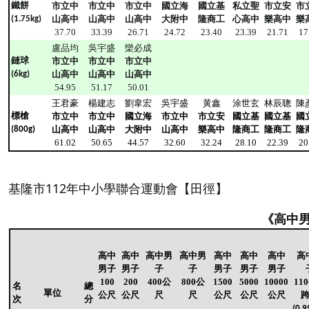
鐵餅
市立中
市立中
市立中
國立海
國立基
私立聖
市立安
市
山高中
山高中
山高中
大附中
隆商工
心高中
樂高中
樂
(1.75kg)
37.70
33.39
26.71
24.72
23.40
23.39
21.71
17
盧品均
吳宇盛
欒必成
鏈球
市立中
市立中
市立中
山高中
山高中
山高中
(6kg)
54.95
51.17
50.01
王君豪
楊建志
劉韋宏
吳宇盛
黃鑫
涂世玄
林辰聰
陳
標槍
市立中
市立中
國立海
市立中
市立安
國立基
國立基
國
山高中
山高中
大附中
山高中
樂高中
隆商工
隆商工
隆
(800g)
61.02
50.65
44.57
32.60
32.24
28.10
22.39
20
基隆市112年中小學聯合運動會【田徑】
《高中
高中
高中
高中男
高中男
高中
高中
高中
高
男子
男子
子
子
男子
男子
男子
100
200
400公
800公
1500
5000
10000
11
名
總
單位
公尺
公尺
尺
尺
公尺
公尺
公尺
次
分
(0.