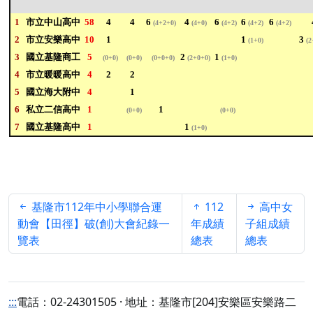
1
市立中山高中
58
4
4
6
4
6
6
6
(4+2+0)
(4+0)
(4+2)
(4+2)
(4+2)
2
市立安樂高中
10
1
1
3
(1+0)
(2
3
國立基隆商工
5
2
1
(0+0)
(0+0)
(0+0+0)
(2+0+0)
(1+0)
4
市立暖暖高中
4
2
2
5
國立海大附中
4
1
6
私立二信高中
1
1
(0+0)
(0+0)
7
國立基隆高中
1
1
(1+0)
基隆市112年中小學聯合運
112
高中女
動會【田徑】破(創)大會紀錄一
年成績
子組成績
覽表
總表
總表
:::
電話：02-24301505 · 地址：基隆市[204]安樂區安樂路二