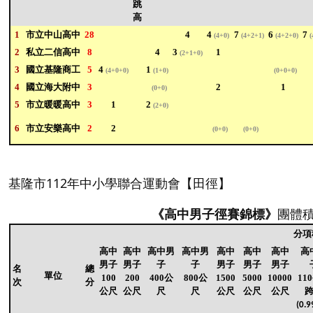
跳
高
1
市立中山高中
28
4
4
7
6
7
(4+0)
(4+2+1)
(4+2+0)
(
2
私立二信高中
8
4
3
1
(2+1+0)
3
國立基隆商工
5
4
1
(4+0+0)
(1+0)
(0+0+0)
4
國立海大附中
3
2
1
(0+0)
5
市立暖暖高中
3
1
2
(2+0)
6
市立安樂高中
2
2
(0+0)
(0+0)
基隆市112年中小學聯合運動會【田徑】
《高中男子徑賽錦標》
團體積
分項
高中
高中
高中男
高中男
高中
高中
高中
高
男子
男子
子
子
男子
男子
男子
名
總
單位
100
200
400公
800公
1500
5000
10000
11
次
分
公尺
公尺
尺
尺
公尺
公尺
公尺
(0.