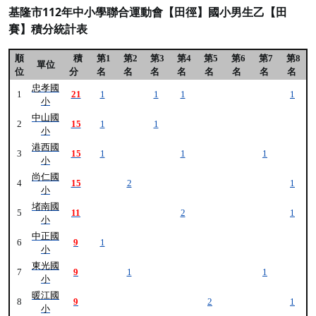
基隆市112年中小學聯合運動會【田徑】國小男生乙【田
賽】積分統計表
順
積
第1
第2
第3
第4
第5
第6
第7
第8
單位
位
分
名
名
名
名
名
名
名
名
忠孝國
1
21
1
1
1
1
小
中山國
2
15
1
1
小
港西國
3
15
1
1
1
小
尚仁國
4
15
2
1
小
堵南國
5
11
2
1
小
中正國
6
9
1
小
東光國
7
9
1
1
小
暖江國
8
9
2
1
小