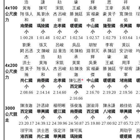
浩
謙
勛
壕
輝
恩
祥
4x100
黃海
陳可
宋凱
王威
吳秉
王韋
吳宥
公尺接
翔 張人
風 劉永
杰 呂峻
勝 施廷
宸 楊豪
豪 黃子
寬 陳佳
珵
力
和
濬
祈
叡
傑
勗
佑
南榮國
瑪陵國
忠孝國
暖暖國
中山國
隆聖國
長興國
小
小
小
小
小
小
小
1:00.28
1:01.48
1:02.47
1:02.54
1:02.57
1:02.79
1:03.64
1:
劉秉
張又
呂峻
吳品
胡智
李宥
黃以
閎 呂丞
文 陳峻
喆 童浩
澔 陳柏
淵 郭芃
承 陳詔
安 許竣
均
杰
浩
勛
承
輝
壕
崴
洪士
黃海
宋凱
黃業
吳秉
王威
周澤
4x200
恩 黃子
翔 張人
杰 呂峻
勛 陳渙
宸 楊豪
勝 施廷
宇 胡宥
謙
公尺接
瀚
和
祈
迦
傑
叡
軍
力
尚仁國
南榮國
忠孝國
陳弘恩
中山國
暖暖國
堵南國
*
小
小
小
西定國
小
小
小
小
2:08.66
2:14.14
2:14.60
2:16.70
2:19.20
2:19.56
2:
2:16.66
陳渙迦
許丞緯
楊明晰
張俊逸
謝渝淂
陳永謙
賴佳佑
3000
西定國
華興國
暖江國
南榮國
西定國
八堵國
華興國
公尺競
小
小
小
小
小
小
小
走
23:20.17
24:39.12
24:39.96
24:50.87
25:19.80
27:00.92
27:05.72
27
項宇鴻
洪士恩
張定洋
陳可風
周劭宇
港西國
尚仁國
華興國
瑪陵國
暖暖國