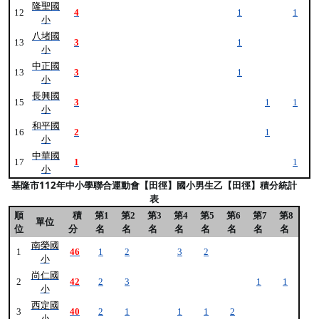
隆聖國
12
4
1
1
小
八堵國
13
3
1
小
中正國
13
3
1
小
長興國
15
3
1
1
小
和平國
16
2
1
小
中華國
17
1
1
小
基隆市112年中小學聯合運動會【田徑】國小男生乙【田徑】積分統計
表
順
積
第1
第2
第3
第4
第5
第6
第7
第8
單位
位
分
名
名
名
名
名
名
名
名
南榮國
1
46
1
2
3
2
小
尚仁國
2
42
2
3
1
1
小
西定國
3
40
2
1
1
1
2
小