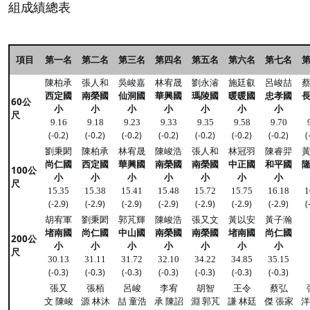
組成績總表
項目
第一名
第二名
第三名
第四名
第五名
第六名
第七名
陳柏承
張人和
吳峻嘉
林宥晟
劉永濬
施廷叡
呂峻喆
西定國
南榮國
仙洞國
華興國
瑪陵國
暖暖國
忠孝國
60公
小
小
小
小
小
小
小
尺
9.16
9.18
9.23
9.33
9.35
9.58
9.70
(-0.2)
(-0.2)
(-0.2)
(-0.2)
(-0.2)
(-0.2)
(-0.2)
(
劉秉閎
陳柏承
林宥晟
陳峻浩
張人和
林冠羽
陳睿羿
尚仁國
西定國
華興國
南榮國
南榮國
中正國
和平國
100公
小
小
小
小
小
小
小
尺
15.35
15.38
15.41
15.48
15.72
15.75
16.18
1
(-2.9)
(-2.9)
(-2.9)
(-2.9)
(-2.9)
(-2.9)
(-2.9)
(
胡宥軍
劉秉閎
郭芃輝
陳峻浩
張又文
黃以安
黃子瀚
堵南國
尚仁國
中山國
南榮國
南榮國
堵南國
尚仁國
200公
小
小
小
小
小
小
小
尺
30.13
31.11
31.72
32.10
34.22
34.85
35.15
(-0.3)
(-0.3)
(-0.3)
(-0.3)
(-0.3)
(-0.3)
(-0.3)
張又
張栢
呂峻
李宥
胡智
王令
蔡弘
文 陳峻
源 林沐
喆 童浩
承 陳詔
淵 郭芃
謙 林廷
傑 張家
洋