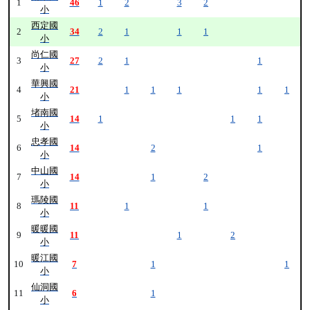
1
46
1
2
3
2
小
西定國
2
34
2
1
1
1
小
尚仁國
3
27
2
1
1
小
華興國
4
21
1
1
1
1
1
小
堵南國
5
14
1
1
1
小
忠孝國
6
14
2
1
小
中山國
7
14
1
2
小
瑪陵國
8
11
1
1
小
暖暖國
9
11
1
2
小
暖江國
10
7
1
1
小
仙洞國
11
6
1
小