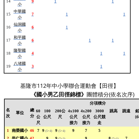
14
9
1
1
小
中華國
15
7
1
1
小
仙洞國
16
6
1
小
和平國
17
6
1
1
小
隆聖國
18
4
1
1
小
八堵國
19
3
1
小
基隆市112年中小學聯合運動會【田徑】
《國小男乙田徑錦標》
團體積分(依名次序)
分項積分
名
總
60
100
200公
4x100
4x200
3000
跳高
跳遠
單位
次
分
公
公尺
尺
公尺
公尺
公尺競
(
尺
接力
接力
走
1
南榮國小
46
7
9
9
9
7
5
(5+4)
(5+4)
2
尚仁國小
42
9
9
9
8
7
(7+2)
(7+1)