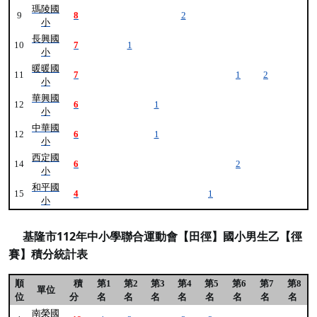
瑪陵國
9
8
2
小
長興國
10
7
1
小
暖暖國
11
7
1
2
小
華興國
12
6
1
小
中華國
12
6
1
小
西定國
14
6
2
小
和平國
15
4
1
小
基隆市112年中小學聯合運動會【田徑】國小男生乙【徑
賽】積分統計表
順
積
第1
第2
第3
第4
第5
第6
第7
第8
單位
位
分
名
名
名
名
名
名
名
名
南榮國