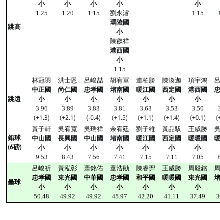
小
小
小
小
小
劉永濬
1.25
1.20
1.15
1.15
瑪陵國
跳高
小
陳叡祥
港西國
小
1.15
林冠羽
洪士恩
呂峻喆
胡宥軍
連柏勝
陳渙迦
項宇鴻
中正國
尚仁國
忠孝國
堵南國
暖江國
西定國
港西國
跳遠
小
小
小
小
小
小
小
3.96
3.89
3.83
3.81
3.63
3.53
3.50
(+1.3)
(+2.1)
(-0.4)
(+1.5)
(+1.1)
(+1.4)
(+0.1)
(
黃子軒
吳宥寬
吳瑞祥
余宥廷
劉子維
黃品馭
王威勝
鉛球
中山國
長興國
中山國
堵南國
暖江國
西定國
暖暖國
小
小
小
小
小
小
小
(6磅)
9.53
8.43
7.56
7.41
7.15
7.11
7.05
呂峻祈
黃泓彰
蕭銘佑
童浩勛
陳睿羿
王威勝
周毅銘
忠孝國
東光國
中華國
忠孝國
和平國
暖暖國
東光國
壘球
小
小
小
小
小
小
小
50.48
49.92
49.92
45.97
42.20
41.11
37.49
3