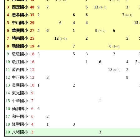
3
西定國小
40
9
7
5
13
3
(9+4)
4
忠孝國小
35
2
6
6
7
(6+1)
5
中山國小
29
6
4
4
15
6
華興國小
27
5
6
1
9
6
(7+2)
7
堵南國小
25
12
2
5
(9+3)
8
瑪陵國小
19
4
7
8
(4+4)
9
暖暖國小
18
3
5
3
2
10
暖江國小
16
1
6
4
5
(
11
港西國小
15
13
2
(9+4)
12
中正國小
12
3
9
13
長興國小
10
1
2
14
東光國小
9
15
中華國小
7
1
16
仙洞國小
6
6
17
和平國小
6
2
18
隆聖國小
4
1
3
19
八堵國小
3
3