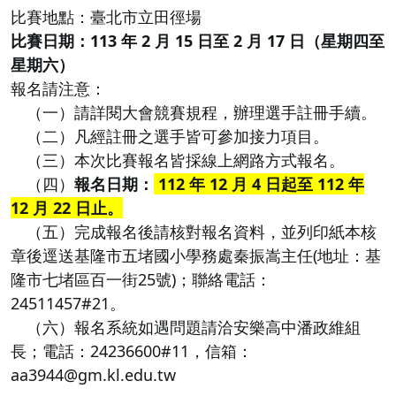
比賽地點：臺北市立田徑場
比賽日期：
113 年 2 月 15 日至 2 月 17 日（星期四至
星期六）
報名請注意：
（一）請詳閱大會競賽規程，辦理選手註冊手續。
（二）凡經註冊之選手皆可參加接力項目。
（三）本次比賽報名皆採線上網路方式報名。
（四）
報名日期：
112 年 12 月 4 日起至 112 年
12 月 22 日止。
（五）完成報名後請核對報名資料，並列印紙本核
章後逕送基隆市五堵國小學務處秦振嵩主任(地址：基
隆市七堵區百一街25號)；聯絡電話：
24511457#21。
（六）報名系統如遇問題請洽安樂高中潘政維組
長；電話：24236600#11，信箱：
aa3944@gm.kl.edu.tw