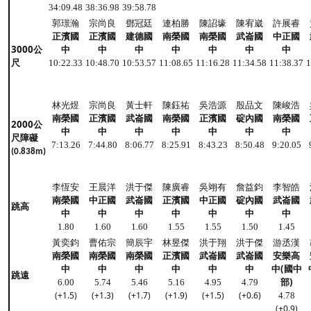
34:09.48
38:36.98
39:58.78
郭璟瀚
宗尚良
鄧冠廷
連柏勝
陳詔壕
陳宥崴
許展睿
正濱國
正濱國
建德國
南榮國
南榮國
武崙國
中正國
3000公
中
中
中
中
中
中
中
尺
10:22.33
10:48.70
10:53.57
11:08.65
11:16.28
11:34.58
11:38.37
1
林光煜
宗尚良
黃士軒
陳鈺祐
吳浩源
殷品文
陳峻浩
南榮國
正濱國
武崙國
南榮國
正濱國
碇內國
南榮國
2000公
中
中
中
中
中
中
中
尺障礙
7:13.26
7:44.80
8:06.77
8:25.91
8:43.23
8:50.48
9:20.05
(0.838m)
李恆安
王晨洋
洪于傑
陳廣睿
吳翊有
詹益鈞
李智皓
南榮國
中正國
武崙國
正濱國
中正國
碇內國
武崙國
跳高
中
中
中
中
中
中
中
1.80
1.60
1.60
1.55
1.55
1.50
1.45
黃奕鈞
曹佑宗
簡辰宇
林昱傑
洪于翔
洪于傑
游丞漢
南榮國
南榮國
南榮國
正濱國
武崙國
武崙國
安樂高
中
中
中
中
中
中
中(國中
跳遠
部)
6.00
5.74
5.46
5.16
4.95
4.79
(+1.5)
(+1.3)
(+1.7)
(+1.9)
(+1.5)
(+0.6)
4.78
(+0.9)