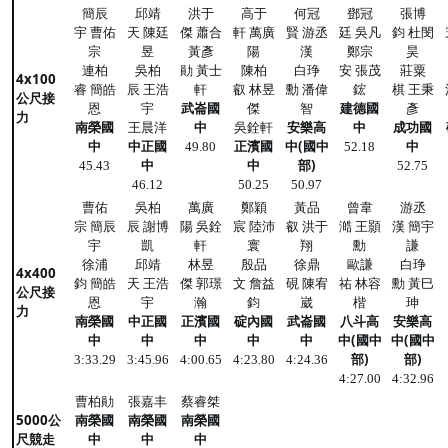
簡辰
邱靖
洪于
高于
何冠
鄧冠
張博
宇 曹佑
天 陳廷
傑 蕭合
軒 萬廣
賢 游丞
廷 吳凡
鈞 杜閔
宗
昱
黃彥
陽
漢
鄭宗
昊
連柏
吳柏
勛 黃士
陳柏
白琤
安 張茂
莊粟
4x100
睿 簡皓
辰 王浩
軒
叡 林昱
勳 潘偉
鋐
棋 王秉
公尺接
恩
宇
武崙國
傑
智
建德國
彥
力
南榮國
王晨洋
中
吳銓軒
安樂高
中
成功國
中
中正國
正濱國
中(國中
中
49.80
52.18
中
中
部)
45.43
52.75
46.12
50.25
50.97
曹佑
吳柏
萬廣
鄭穎
黃品
曾韋
游丞
宗 簡辰
辰 謝博
陽 吳銓
宸 陸沛
叡 洪于
澔 王顥
漢 簡宇
宇
凱
軒
寰
翔
勳
謙
徐浦
邱靖
林昱
殷品
徐鼎
歐謙
白琤
4x400
鈞 簡皓
天 王浩
傑 郭璟
文 詹益
硯 陳宥
祐 林容
勳 黃巳
公尺接
恩
宇
瀚
鈞
崴
楷
珅
力
南榮國
中正國
正濱國
碇內國
武崙國
八斗高
安樂高
中
中
中
中
中
中(國中
中(國中
部)
部)
3:33.29
3:45.96
4:00.65
4:23.80
4:24.36
4:27.00
4:32.96
曹柏勛
張嘉丰
蔡睿桀
5000公
南榮國
南榮國
南榮國
尺競走
中
中
中