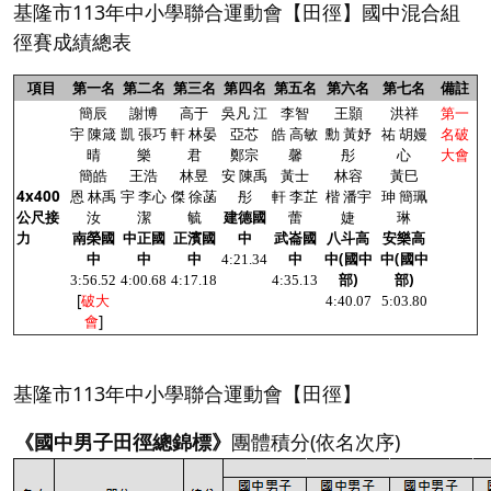
基隆市113年中小學聯合運動會【田徑】國中混合組
徑賽成績總表
項目
第一名
第二名
第三名
第四名
第五名
第六名
第七名
備註
簡辰
謝博
高于
吳凡 江
李智
王顥
洪祥
第一
宇 陳箴
凱 張巧
軒 林晏
亞芯
皓 高敏
勳 黃妤
祐 胡嫚
名破
晴
樂
君
鄭宗
馨
彤
心
大會
簡皓
王浩
林昱
安 陳禹
黃士
林容
黃巳
4x400
恩 林禹
宇 李心
傑 徐菡
彤
軒 李芷
楷 潘宇
珅 簡珮
公尺接
汝
潔
毓
建德國
蕾
婕
琳
力
南榮國
中正國
正濱國
中
武崙國
八斗高
安樂高
中
中
中
中
中(國中
中(國中
4:21.34
部)
部)
3:56.52
4:00.68
4:17.18
4:35.13
[
破大
4:40.07
5:03.80
會
]
基隆市113年中小學聯合運動會【田徑】
《國中男子田徑總錦標》
團體積分(依名次序)