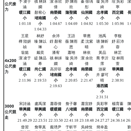
予 凌于
禛 林姀
潔 余欣
妤 陳雨
蓁 徐瑀
璇 吳沛
瑄 吳彩
潔
公尺接
涵
嫻
倩
欣
彤
綺
寧
力
暖江國
顏宥心
南榮國
隆聖國
仙洞國
忠孝國
西定國
小
堵南國
小
小
小
小
小
小
1:01.18
1:04.67
1:04.69
1:04.92
1:05.50
1:05.96
1:
1:04.33
王星
林妤
余沛
王語
華應
池禹
李馥
樺 陸妍
臻 陳以
錞 顏宥
薇 陳雨
柔 沈紫
瑭 陳昕
妤 莊沛
禎
琳
心
恩
晴
卉
蓉
翁懿
戴奕
潘宥
蕭翊
林依
黃品
林芷
潔 凌于
緹 陳品
禛 林姀
璇 吳沛
潔 余欣
喬 李沂
琁 林雨
4x200
涵
希
嫻
綺
倩
霈
萱
公尺接
暖江國
尚仁國
高羿菲
忠孝國
南榮國
游家
華興國
力
小
小
堵南國
小
小
卉
廖可
小
小
晴
2:11.96
2:19.53
2:20.85
2:21.47
2:38.91
港西國
2:19.63
小
2:31.51
宋詩涵
盧禹潔
蕭蓉倩
詹子馨
蕭宜靜
吳彩寧
楊育蓁
3000
華興國
華興國
暖暖國
八堵國
南榮國
西定國
暖江國
公尺競
小
小
小
小
小
小
小
走
21:49.29
22:23.51
22:33.50
22:41.18
23:18.48
24:27.27
24:36.14
26
曾習
詹華真
龐琇尹
于昕平
吳綺悅
簡幸盈