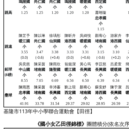
瑪陵國
尚仁國
尚仁國
瑪陵國
暖暖國
西定國
小
小
小
小
小
小
跳高
蕭翊璇
1.25
1.25
1.20
1.20
1.20
忠孝國
小
1.15
陳芷予
陳以琳
徐瑀彤
陳昕卉
吳綺悅
顏宥心
游家卉
暖江國
尚仁國
仙洞國
港西國
暖暖國
堵南國
港西國
跳遠
小
小
小
小
小
小
小
3.55
3.47
3.38
3.33
3.31
3.15
3.10
(0.0)
(-0.6)
(+0.4)
(0.0)
(+0.6)
(-0.6)
(+0.2)
(
吳奕慈
陳采茵
陳雨欣
翁懿潔
黃心筠
李苡慈
呂柔萱
鉛球
中山國
堵南國
隆聖國
暖江國
長興國
長興國
暖暖國
小
小
小
小
小
小
小
(6磅)
8.55
7.05
6.69
6.56
6.50
6.39
6.34
陳雨恩
陳采茵
辛沛蓁
劉上瑄
顏宥心
蘇安妤
陳于潔
忠孝國
堵南國
長興國
西定國
堵南國
港西國
長興國
壘球
小
小
小
小
小
小
小
41.91
33.78
31.54
29.37
29.02
28.95
26.59
2
基隆市113年中小學聯合運動會【田徑】
《國小女乙田徑錦標》
團體積分(依名次序