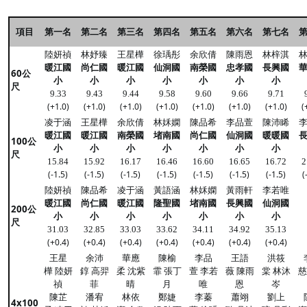
項目
第一名
第二名
第三名
第四名
第五名
第六名
第七名
陸妍禎
林妤臻
王星樺
徐瑀彤
余欣倩
陳雨恩
林梓淇
暖江國
尚仁國
暖江國
仙洞國
南榮國
忠孝國
長興國
60公
小
小
小
小
小
小
小
尺
9.33
9.43
9.44
9.58
9.60
9.66
9.71
(+1.0)
(+1.0)
(+1.0)
(+1.0)
(+1.0)
(+1.0)
(+1.0)
(
凌于涵
王星樺
余欣倩
林姀嫻
陳品希
李品萱
陳沛睎
暖江國
暖江國
南榮國
堵南國
尚仁國
仙洞國
暖暖國
100公
小
小
小
小
小
小
小
尺
15.84
15.92
16.17
16.46
16.60
16.65
16.72
2
(-1.5)
(-1.5)
(-1.5)
(-1.5)
(-1.5)
(-1.5)
(-1.5)
(
陸妍禎
陳品希
凌于涵
黃語涵
林姀嫻
黃雨軒
李若唯
暖江國
尚仁國
暖江國
隆聖國
堵南國
長興國
仙洞國
200公
小
小
小
小
小
小
小
尺
31.03
32.85
33.03
33.62
34.11
34.92
35.13
(+0.4)
(+0.4)
(+0.4)
(+0.4)
(+0.4)
(+0.4)
(+0.4)
王星
余沛
華應
陳榆
李品
王語
洪筱
樺 陸妍
錞 高羿
柔 沈紫
霏 張丁
萱 李若
薇 陳雨
棠 林沐
慈
禎
菲
晴
月
唯
恩
岑
陳芷
潘宥
林依
鄭婕
李蓁
蕭翊
劉上
4x100