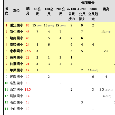
分項積分
名
總
60公
100公
200公
4x100
4x200
3000
跳高
單位
次
分
尺
尺
尺
公尺
公尺
公尺競
接力
接力
走
1
暖江國小
80
15
16
15
9
9
2
(9+6)
(9+7)
(9+6)
2
尚仁國小
45
7
4
7
7
13
(7+6)
3
堵南國小
43
5
4
7
6
4
南榮國小
24
4
6
6
4
4
5
忠孝國小
22.5
3
3
5
2.5
6
長興國小
22
2
1
3
1
7
仙洞國小
21
5
3
2
4
8
華興國小
19
1
2
16
(9+7)
9
暖暖國小
19
2
6
4
10
隆聖國小
16
5
5
11
西定國小
14.5
2
3
3.5
(2.5+1)
12
瑪陵國小
14
14
(9+5)
13
港西國小
13
3
14
中山國小
10
1