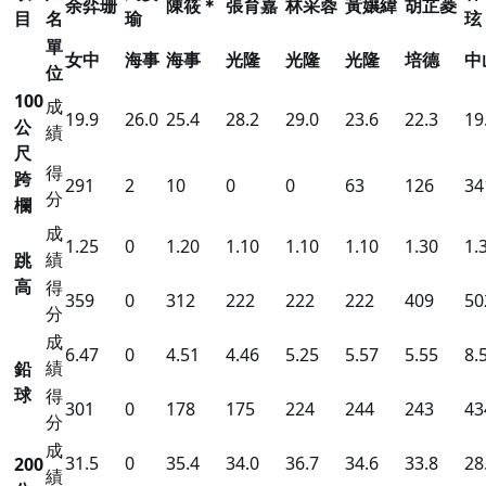
余弈珊
陳筱＊
張育嘉
林采蓉
黃孃緯
胡芷菱
目
名
瑜
玹
單
女中
海事
海事
光隆
光隆
光隆
培德
中
位
100
成
19.9
26.0
25.4
28.2
29.0
23.6
22.3
19
公
績
尺
得
跨
291
2
10
0
0
63
126
34
分
欄
成
1.25
0
1.20
1.10
1.10
1.10
1.30
1.
績
跳
高
得
359
0
312
222
222
222
409
50
分
成
6.47
0
4.51
4.46
5.25
5.57
5.55
8.
績
鉛
球
得
301
0
178
175
224
244
243
43
分
成
31.5
0
35.4
34.0
36.7
34.6
33.8
28
200
績